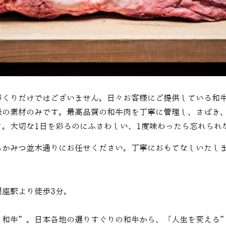
づくりだけではございません。日々お客様にご提供している和
級の素材のみです。最高品質の和牛肉を丁寧に管理し、さばき
さ。大切な
1
日を彩るのにふさわしい、
1
度味わったら忘れられ
ちかみつ並木通りにお任せください。丁寧におもてなしいたし
銀座駅より徒歩3分。
”和牛”。日本各地の選りすぐりの和牛から、「人生を変える