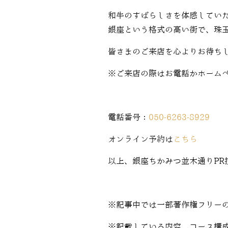
和牛のすばらしさを体感してい
銀座という格式の高い街で、珠
皆さまのご来店を心よりお待ち
※ご来店の際はお電話かホーム
電話番号：
050-6263-8929
オンライン予約は
こちら
以上、銀座ちかみつ並木通りPR
※記事中では一部著作権フリー
※記載している内容、コース構