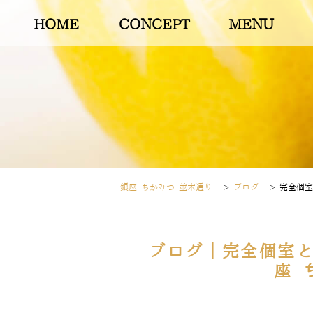
HOME
CONCEPT
MENU
銀座 ちかみつ 並木通り
>
ブログ
>
完全個室
ブログ｜完全個室と
座 