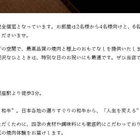
完全個室となっています。お部屋は
2
名様から
4
名様向けと、
6
くださいませ。
ぎの空間で、最高品質の焼肉と極上のおもてなしを提供いたし
贅沢なひとときは、特別な日のお祝いにも最適です。ぜひ当店
銀座駅より徒歩3分。
”和牛”。日本各地の選りすぐりの和牛から、「人生を変える
ただくために、四季の食材や調味料にも徹底的にこだわってお
玉の焼肉体験をお届けします。