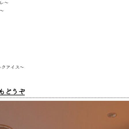
レ～
～
ルクアイス～
もどうぞ