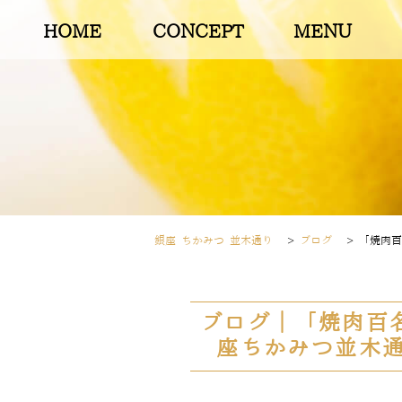
HOME
CONCEPT
MENU
銀座 ちかみつ 並木通り
>
ブログ
>
「焼肉百
ブログ｜「焼肉百名
座ちかみつ並木通