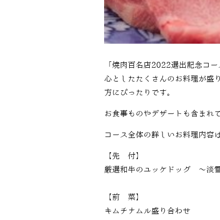
「焼肉百名店
2022
選出記念コー
心としたたくさんのお料理が盛
方にぴったりです。
お食事ものやデザートも含まれ
コース全体の詳しいお料理内容
【先 付】
厳選和牛のユッケドッグ 〜淡
【前 菜】
キムチナムル盛り合わせ