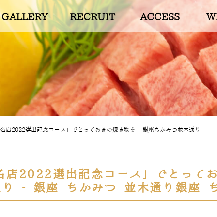
GALLERY
RECRUIT
ACCESS
W
名店2022選出記念コース」でとっておきの焼き物を | 銀座ちかみつ並木通り
店2022選出記念コース」でとってお
り - 銀座 ちかみつ 並木通り銀座 