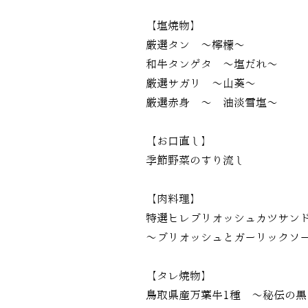
【塩焼物】
厳選タン ～檸檬～
和牛タンゲタ ～塩だれ～
厳選サガリ ～山葵～
厳選赤身 ～醬油淡雪塩～
【お口直し】
季節野菜のすり流し
【肉料理】
特選ヒレブリオッシュカツサン
～ブリオッシュとガーリックソ
【タレ焼物】
鳥取県産万葉牛1種 ～秘伝の黒