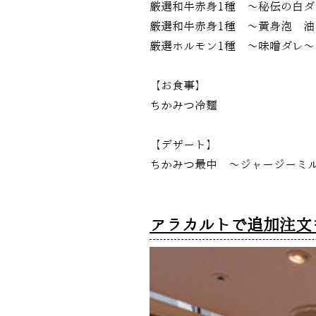
厳選和牛赤身1種 ～秘伝の白ダ
厳選和牛赤身1種 ～黄身泡醬油
厳選ホルモン1種 ～味噌ダレ～
【お食事】
ちかみつ冷麺
【デザート】
ちかみつ最中 ～ジャージーミ
アラカルトで追加注文