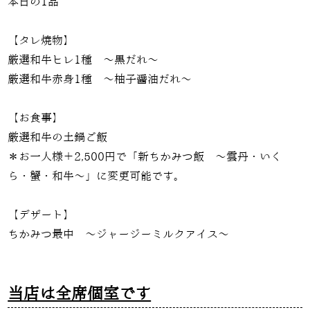
本日の1品
【タレ焼物】
厳選和牛ヒレ1種 〜黒だれ〜
厳選和牛赤身1種 〜柚子醤油だれ〜
【お食事】
厳選和牛の土鍋ご飯
＊お一人様＋2,500円で「新ちかみつ飯 〜雲丹・いく
ら・蟹・和牛〜」に変更可能です。
【デザート】
ちかみつ最中 ～ジャージーミルクアイス～
当店は全席個室です