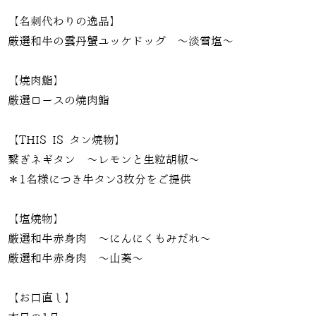
【名刺代わりの逸品】
厳選和牛の雲丹蟹ユッケドッグ 〜淡雪塩〜
【焼肉鮨】
厳選ロースの焼肉鮨
【THIS IS タン焼物】
繋ぎネギタン ～レモンと生粒胡椒～
＊1名様につき牛タン3枚分をご提供
【塩焼物】
厳選和牛赤身肉 ～にんにくもみだれ〜
厳選和牛赤身肉 ～山葵～
【お口直し】