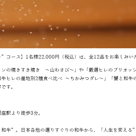
”コース】1名様22,000円（税込）は、全12品をお楽しみ
インの焼きすき焼き 〜山わさび〜
」や「厳選ヒレのブリオッ
和牛ヒレの産地別2種食べ比べ ～ちかみつダレ～」「蟹と和牛
容です。
銀座駅より徒歩3分。
”和牛”。日本各地の選りすぐりの和牛から、「人生を変える