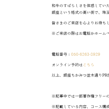
和牛のすばらしさを体感してい
銀座という格式の高い街で、珠
皆さまのご来店を心よりお待ち
※ご来店の際はお電話かホーム
電話番号：
050-6263-8929
オンライン予約は
こちら
以上、銀座ちかみつ並木通りPR
※記事中では一部著作権フリー
※記載している内容、コース構