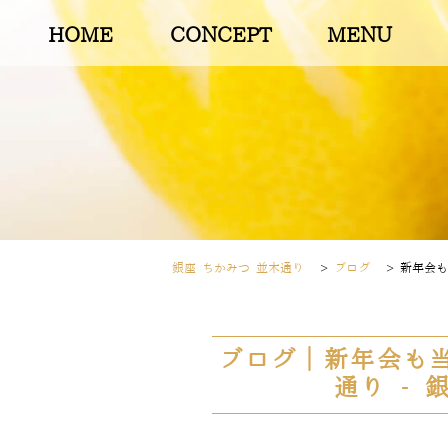
HOME
CONCEPT
MENU
銀座 ちかみつ 並木通り
>
ブログ
>
新年会も
ブログ｜新年会も当
通り -