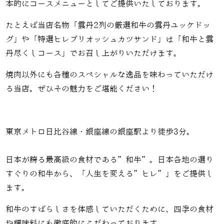
本的にコースメニューとしてご提供いたしております。
たとえば当店名物「
雲丹2列の厳選和牛の雲丹ユッケドッ
グ
」や「
特選ヒレブリオッシュカツサンド
」は「和牛と雲
丹尽くしコース」でお召し上がりいただけます。
焼肉以外にも各種のスペシャルな逸品を味わっていただけ
る当店。ぜひその魅力をご堪能ください！
東京メトロ日比谷線・銀座線の銀座駅より徒歩3分。
日本が誇る最高級の食材である”和牛”。日本各地の選り
すぐりの和牛から、「人生を変える”ヒレ”」をご提供し
ます。
和牛のすばらしさを体感していただくために、四季の食材
や調味料にも徹底的にこだわっております。