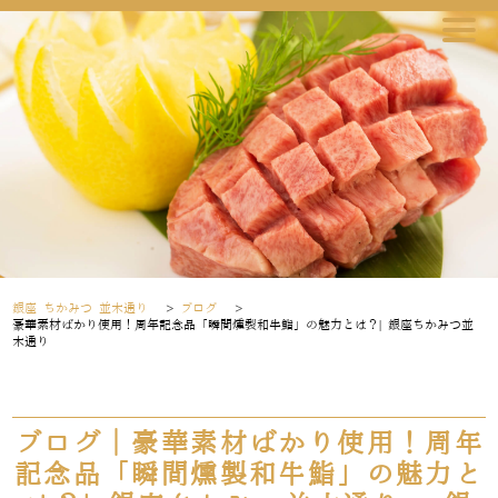
銀座 ちかみつ 並木通り
>
ブログ
>
豪華素材ばかり使用！周年記念品「瞬間燻製和牛鮨」の魅力とは？| 銀座ちかみつ並
木通り
ブログ｜豪華素材ばかり使用！周年
記念品「瞬間燻製和牛鮨」の魅力と