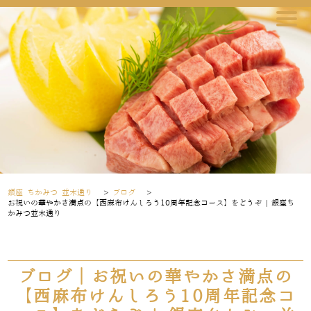
銀座 ちかみつ 並木通り
>
ブログ
>
お祝いの華やかさ満点の【西麻布けんしろう10周年記念コース】をどうぞ | 銀座ち
かみつ並木通り
ブログ｜お祝いの華やかさ満点の
【西麻布けんしろう10周年記念コ