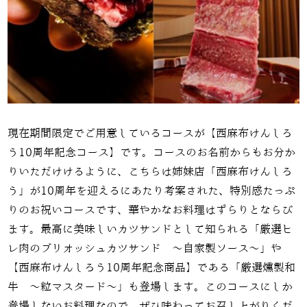
現在期間限定でご用意しているコースが【西麻布けんしろ
う10周年記念コース】です。コースのお名前からもお分か
りいただけけるように、こちらは姉妹店「西麻布けんしろ
う」が10周年を迎えるにあたり考案された、特別感たっぷ
りのお祝いコースです、華やかなお料理はずらりとならび
ます。最高に美味しいカツサンドとして知られる「厳選ヒ
レ肉のブリオッシュカツサンド ～自家製ソース～」や
【西麻布けんしろう10周年記念商品】である「厳選燻製和
牛 ～粒マスタード～」も登場します。このコースにしか
登場しないお料理なので、ぜひ味わってお召し上がりくだ