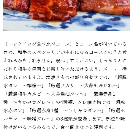
【ユッケドッグ食べ比べコース】とコース名が付いている
ため、和牛のスペシャリテが中心になるコースでは？と考
えれるかもしれません。安心してください。しっかりとこ
だわり和牛の焼肉もお楽しみいただけるよう、メニュー構
成されていますよ。塩焼きものの盛り合わせでは、「
超脱
水タン 〜檸檬〜」「
厳選サガリ 〜大蒜もみだれ〜」
「
厳選和牛カルビ 〜大蒜醤油ダレ〜」「
厳選赤身1
種 〜ちかみつダレ〜」の4種類、タレ焼き物では「超脱
水赤タン」「厳選赤身1種 〜うしみつダレ〜」「厳選ホ
ルモン 〜味噌ダレ〜」の3種類が登場します。部位や味
付けがいろいろあるので、食べ飽きないと評判です。