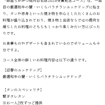
「銀座ちかみつ焼肉百名店2025受賞記念コース」は、一品
目の
厳選和牛の蟹・いくらバラチラシユッケドッグ
に始ま
り、タンや赤身といった焼き物を中心としたたくさんのお
料理が盛り込まれており、焼き物と当店ならではの趣向を
凝らしたお料理のどちらもしっかり楽しみたい方にぴった
りです。
お食事ものやデザートも含まれているのでボリュームも十
分ですよ。
コース全体の詳しいお料理内容は以下の通りです。
【迎春のユッケドッグ】
厳選和牛の蟹・いくらバラチラシユッケドッグ
【タンのスペシャリテ】
繋ぎタレタン
※お一人2枚ずつご提供