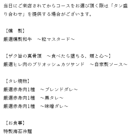
当日にご来店されてからコースをお選び頂く際は「タン盛
り合わせ」を提供する場合がございます。
【燻 製】
厳選燻製和牛 ～粒マスタード～
【ザク旨の真骨頂 ～食べたら堕ちる、頬と心～】
厳選ヒレ肉のブリオッシュカツサンド ～自家製ソース～
【タレ焼物】
厳選赤身肉1種 ～ブレンドダレ～
厳選赤身肉1種 ～黒タレ～
厳選赤身肉1種 〜味噌ダレ〜
【お食事】
特製海苔冷麺