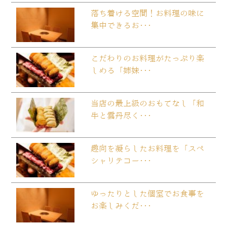
落ち着ける空間！お料理の味に
集中できるお･･･
こだわりのお料理がたっぷり楽
しめる「姉妹･･･
当店の最上級のおもてなし「和
牛と雲丹尽く･･･
趣向を凝らしたお料理を「スペ
シャリテコー･･･
ゆったりとした個室でお食事を
お楽しみくだ･･･