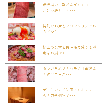
新登場の【繋ぎネギタンコー
ス】を詳しくご･･･
特別なお席をスペシャリテでお
もてなし |･･･
極上の食材と調理法で驚きと感
動をお届けし･･･
タン好き必見！渾身の「繋ぎネ
ギタンコース･･･
デートでのご利用にもおすす
め！完全個室で･･･