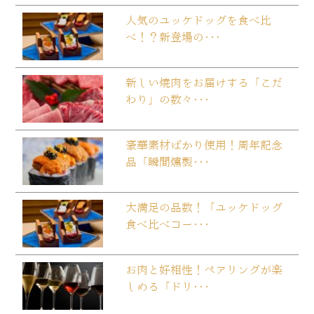
人気のユッケドッグを食べ比
べ！？新登場の･･･
新しい焼肉をお届けする「こだ
わり」の数々･･･
豪華素材ばかり使用！周年記念
品「瞬間燻製･･･
大満足の品数！「ユッケドッグ
食べ比べコー･･･
お肉と好相性！ペアリングが楽
しめる「ドリ･･･